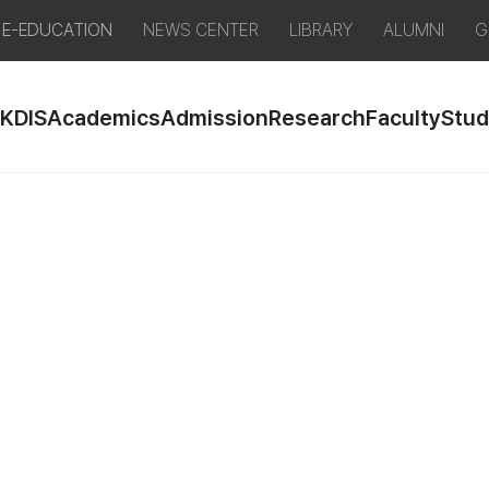
E-EDUCATION
NEWS CENTER
LIBRARY
ALUMNI
G
 KDIS
Academics
Admission
Research
Faculty
Stud