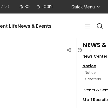
Quick Menu
IVING
KO
LOGIN
ent Life
News & Events
SITEM
NEWS &
News Center
공
인
글자
글자
Notice
유
쇄
크게
작게
Notice
하
Cafeteria
기
Events & Sem
Staff Recrui