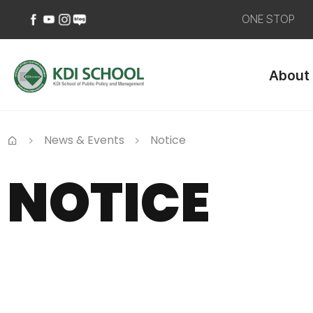
ONE STOP
페
유
인
네
이
튜
스
이
About
스
브
타
버
북
바
그
블
바
로
램
로
로
가
바
그
가
기
로
바
News & Events
Notice
기
가
로
Home
기
가
NOTICE
기