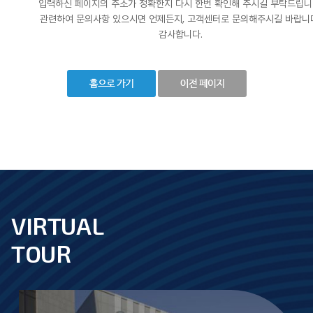
입력하신 페이지의 주소가 정확한지 다시 한번 확인해 주시길 부탁드립니
관련하여 문의사항 있으시면 언제든지, 고객센터로 문의해주시길 바랍니
감사합니다.
VIRTUAL
footer
TOUR