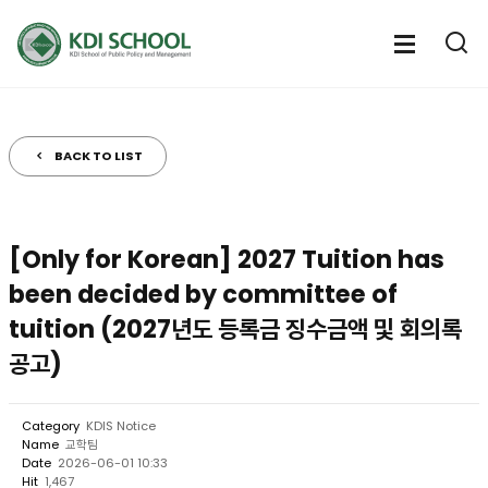
전
체
전
열
체
메
기
메
뉴
뉴
열
BACK TO LIST
기
[Only for Korean] 2027 Tuition has
been decided by committee of
tuition (2027년도 등록금 징수금액 및 회의록
공고)
Category
KDIS Notice
Name
교학팀
Date
2026-06-01 10:33
Hit
1,467