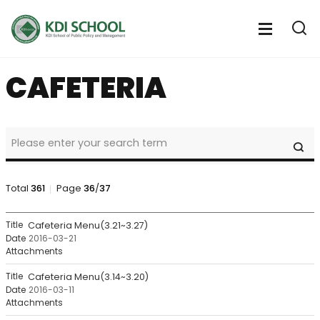
전
체
전
열
체
메
기
메
뉴
CAFETERIA
뉴
열
기
NOTICE
SE
&
CALENDAR
>
Notice
Total
361
Page
36
/
37
>
Cafeteria
NOTICE
Cafeteria Menu(3.21~3.27)
Search
&
2016-03-21
CALENDAR
>
Notice
Cafeteria Menu(3.14~3.20)
>
2016-03-11
Cafeteria
목