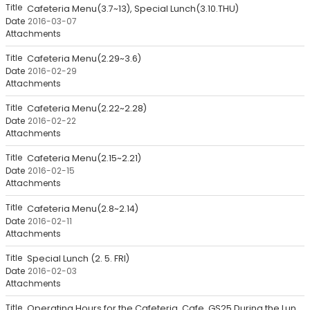
록
Cafeteria Menu(3.7~13), Special Lunch(3.10.THU)
-
2016-03-07
번
호,
Cafeteria Menu(2.29~3.6)
제
2016-02-29
목,
작
성
Cafeteria Menu(2.22~2.28)
자,
2016-02-22
등
록
일,
Cafeteria Menu(2.15~2.21)
첨
2016-02-15
부
파
일,
Cafeteria Menu(2.8~2.14)
조
2016-02-11
회
수
Special Lunch (2. 5. FRI)
2016-02-03
Operating Hours for the Cafeteria, Cafe, GS25 During the Lun..