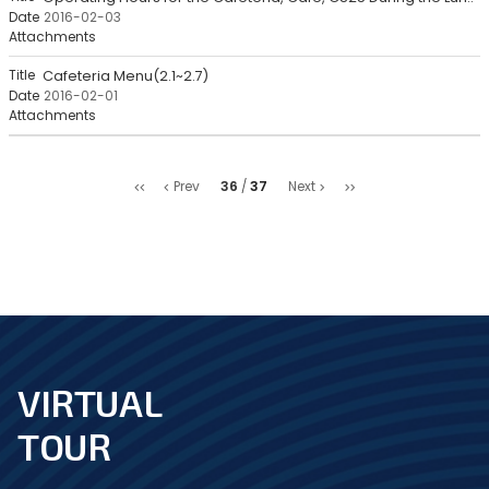
2016-02-03
Cafeteria Menu(2.1~2.7)
2016-02-01
처
마
36
37
Prev
Next
음
지
막
VIRTUAL
footer
TOUR