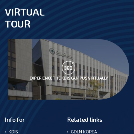
VIRTUAL
footer
TOUR
EXPERIENCE THE KDIS CAMPUS VIRTUALLY
Info for
Related links
KDIS
GDLN KOREA