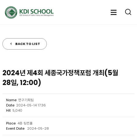
전
체
전
열
체
메
기
메
뉴
뉴
열
BACK TO LIST
기
2024년 제4회 세종국가정책포럼 개최(5월
28일, 12:00)
Name
연구기획팀
Date
2024-05-14 17:36
Hit
5,040
Place
4층 링컨홀
Event Date
2024-05-28