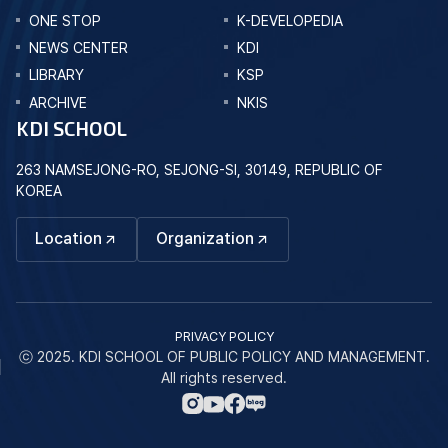
ONE STOP
K-DEVELOPEDIA
NEWS CENTER
KDI
LIBRARY
KSP
ARCHIVE
NKIS
KDI SCHOOL
263 NAMSEJONG-RO, SEJONG-SI, 30149, REPUBLIC OF
KOREA
Location
Organization
PRIVACY POLICY
ⓒ 2025. KDI SCHOOL OF PUBLIC POLICY AND MANAGEMENT.
All rights reserved.
네
인
페
유
이
스
이
튜
버
타
스
브