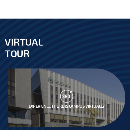
Events
^
Seminars
Search
VIRTUAL
footer
TOUR
EXPERIENCE THE KDIS CAMPUS VIRTUALLY