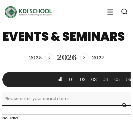
전
체
전
열
체
메
기
메
뉴
EVENTS & SEMINARS
뉴
열
기
2026
2025
2027
이
다
전
음
년
년
도
도
all
01
02
03
04
05
06
news
SE
&
event
No Data...
>