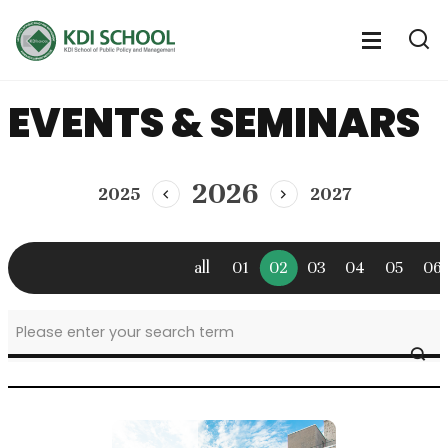
전
체
전
열
체
메
기
메
뉴
EVENTS & SEMINARS
뉴
열
기
2026
2025
2027
이
다
전
음
년
년
도
도
all
01
02
03
04
05
06
news
SE
&
event
>