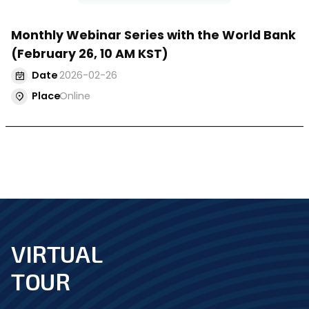
Monthly Webinar Series with the World Bank
(February 26, 10 AM KST)
Date
2026-02-26
Place
Online
VIRTUAL
footer
TOUR