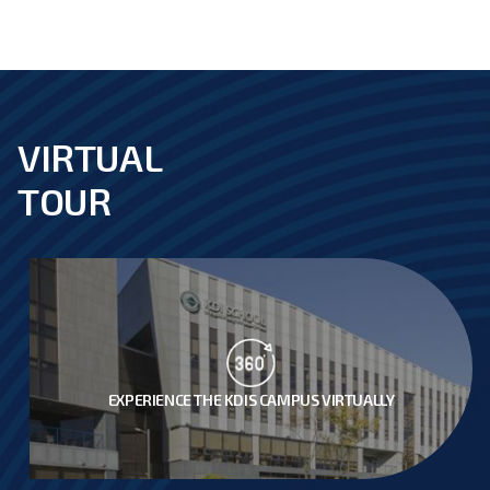
Events
^
Seminars
Search
VIRTUAL
footer
TOUR
EXPERIENCE THE KDIS CAMPUS VIRTUALLY