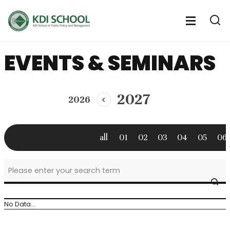
전
체
전
열
체
메
기
메
뉴
EVENTS & SEMINARS
뉴
열
기
2027
2026
이
전
년
도
all
01
02
03
04
05
06
news
SE
&
event
No Data...
>