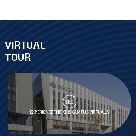
목
록
-
번
호,
분
류,
VIRTUAL
footer
제
목,
TOUR
작
성
자,
등
록
일,
첨
부
파
일,
조
EXPERIENCE THE KDIS CAMPUS VIRTUALLY
회
수