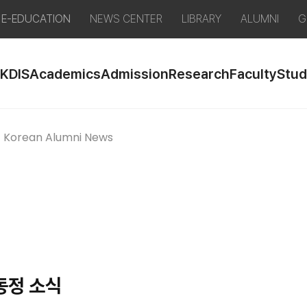
E-EDUCATION
NEWS CENTER
LIBRARY
ALUMNI
G
 KDIS
Academics
Admission
Research
Faculty
Stud
Korean Alumni News
동정 소식