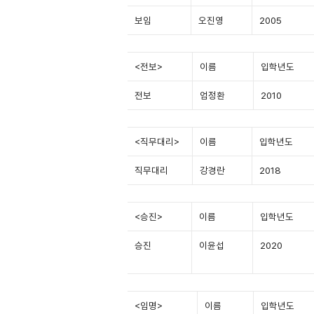
보임
오진영
2005
<
전보>
이름
입학년도
전보
엄정환
2010
<
직무대리>
이름
입학년도
직무대리
강경란
2018
<
승진>
이름
입학년도
승진
이윤섭
2020
<
임명>
이름
입학년도