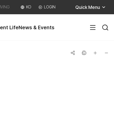
Quick Menu
IVING
KO
LOGIN
ent Life
News & Events
SITEM
공
인
글자
글자
유
쇄
크게
작게
하
기