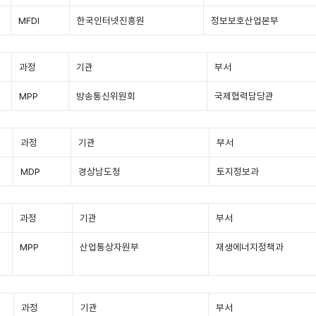
MFDI
한국인터넷진흥원
정보보호산업본부
과정
기관
부서
MPP
방송통신위원회
국제협력담당관
과정
기관
부서
MDP
경상남도청
토지정보과
과정
기관
부서
MPP
산업통상자원부
재생에너지정책과
과정
기관
부서