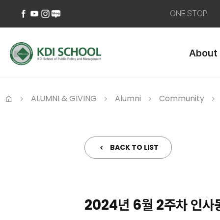
ONE STOP
페
유
인
네
이
튜
스
이
About
스
브
타
버
북
바
그
블
바
로
램
로
로
가
바
그
가
기
로
바
ALUMNI & GIVING
Alumni
Community
기
가
로
Home
기
가
기
BACK TO LIST
2024년 6월 2주차 인사