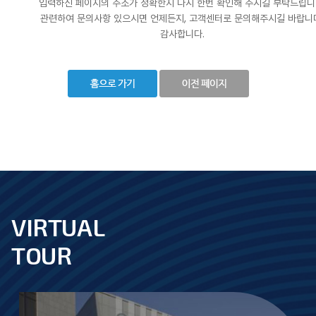
입력하신 페이지의 주소가 정확한지 다시 한번 확인해 주시길 부탁드립니
관련하여 문의사항 있으시면 언제든지, 고객센터로 문의해주시길 바랍니
감사합니다.
VIRTUAL
footer
TOUR