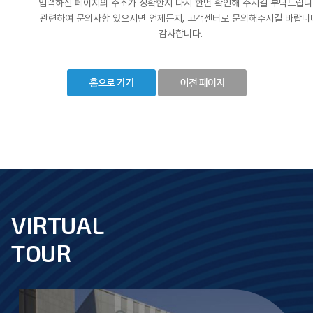
입력하신 페이지의 주소가 정확한지 다시 한번 확인해 주시길 부탁드립니
관련하여 문의사항 있으시면 언제든지, 고객센터로 문의해주시길 바랍니
감사합니다.
VIRTUAL
footer
TOUR