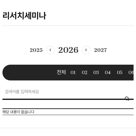
리서치세미나
2026
2025
2027
이전년도
다음년도
전체
01
02
03
04
05
06
research
SE
seminar
검색
해당 내용이 없습니다.