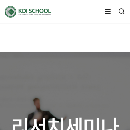
전체메뉴
전체메
통
열기
열
리서치세미나