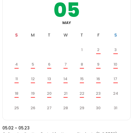
05
MAY
일
월
화
수
목
금
토
S
M
T
W
T
F
S
학
목
금
토
1
2
3
사
일
월
화
수
일
정
일
월
화
수
목
금
토
4
5
6
7
8
9
10
스
케
일
월
화
수
목
금
토
쥴
11
12
13
14
15
16
17
일
월
화
수
목
금
토
18
19
20
21
22
23
24
일
월
화
수
목
금
토
25
26
27
28
29
30
31
05.02 ~ 05.23