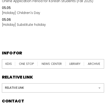
Online Application Period for Korean Students (Fall 2025)
05.05
[Holiday] Children's Day
05.06
[Holiday] Substitute holiday
footer
information
INFO FOR
KDIS
ONE STOP
NEWS CENTER
LIBRARY
ARCHIVE
RELATIVE LINK
RELATIVE LINK
CONTACT