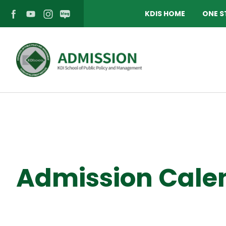
KDIS HOME
ONE S
페
유
인
블
이
튜
스
로
스
브
타
그
북
바
그
바
바
로
램
로
Admission Cale
로
가
바
가
가
기
로
기