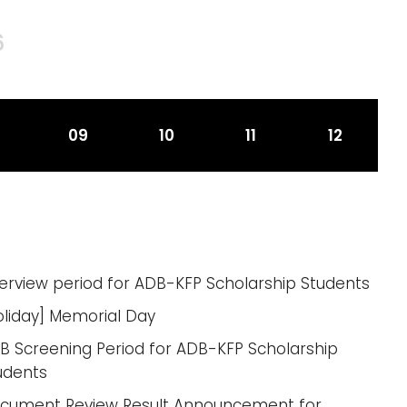
6
09
10
11
12
terview period for ADB-KFP Scholarship Students
oliday] Memorial Day
B Screening Period for ADB-KFP Scholarship
udents
cument Review Result Announcement for