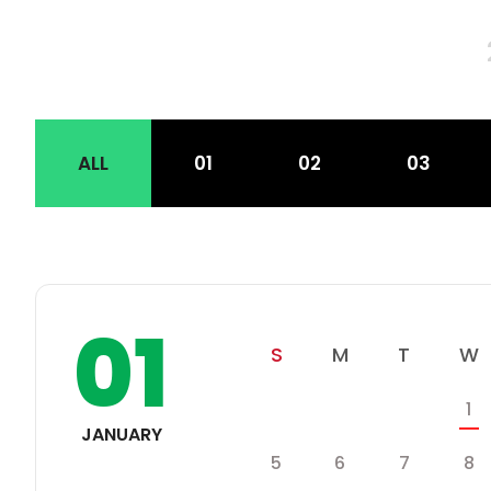
기
가
기
ALL
01
02
03
01
일
월
화
S
M
T
W
학
수
1
일
월
화
사
JANUARY
일
일
월
화
수
5
6
7
8
정