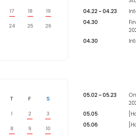
St
목
금
토
17
18
19
04.22 ~ 04.23
In
04.30
Fi
수
목
금
토
24
25
26
20
수
04.30
In
목
금
토
05.02 ~ 05.23
On
수
목
금
토
T
F
S
20
목
금
토
1
2
3
05.05
[H
05.06
[H
목
금
토
8
9
10