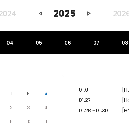
2025
이
다
2024
202
전
음
년
년
도
도
04
05
06
07
08
01.01
[H
수
목
금
토
T
F
S
01.27
[H
목
금
토
2
3
4
01.28 ~ 01.30
[H
목
금
토
9
10
11