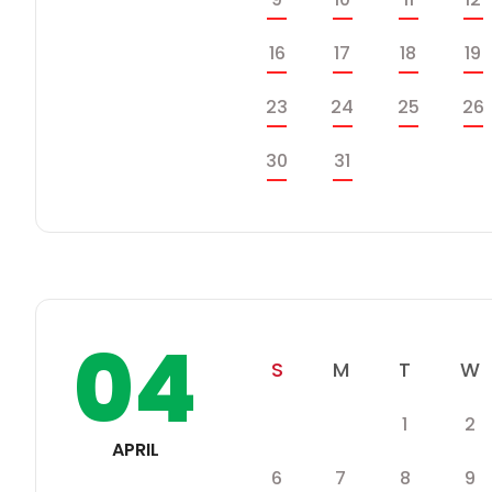
케
쥴
일
월
화
16
17
18
19
일
월
화
23
24
25
26
일
월
30
31
화
수
04
일
월
화
S
M
T
W
학
화
수
1
2
일
월
사
APRIL
일
일
월
화
수
6
7
8
9