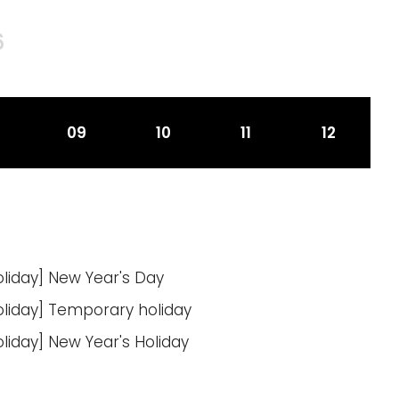
6
09
10
11
12
oliday] New Year's Day
oliday] Temporary holiday
oliday] New Year's Holiday