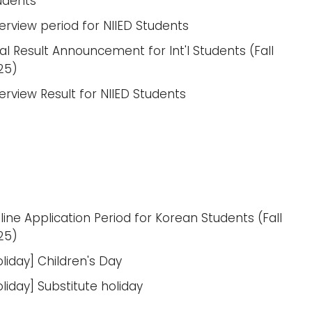
udents
terview period for NIIED Students
nal Result Announcement for Int'l Students (Fall
25)
terview Result for NIIED Students
line Application Period for Korean Students (Fall
25)
oliday] Children's Day
oliday] Substitute holiday