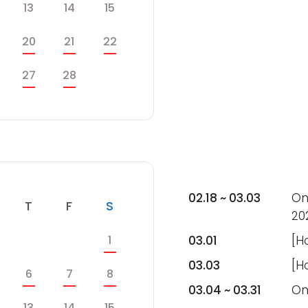
수
목
금
토
13
14
15
수
목
금
토
20
21
22
수
목
금
27
28
토
02.18 ~ 03.03
Onl
수
목
금
토
T
F
S
20
토
1
03.01
[H
목
금
03.03
[H
수
목
금
토
6
7
8
03.04 ~ 03.31
On
수
목
금
토
13
14
15