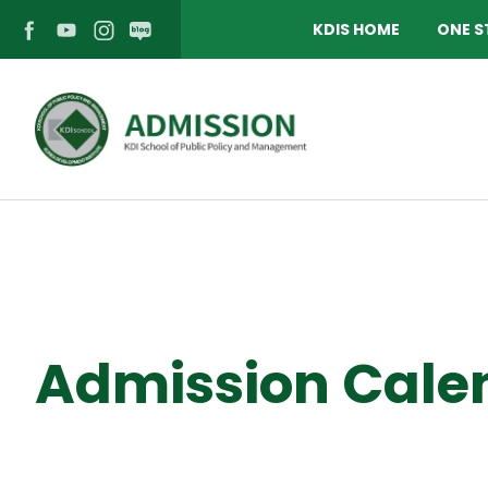
KDIS HOME
ONE S
페
유
인
블
이
튜
스
로
스
브
타
그
북
바
그
바
바
로
램
로
Admission Cale
로
가
바
가
가
기
로
기