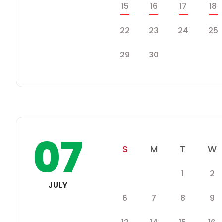
스
일
월
화
15
16
17
18
케
쥴
일
월
화
22
23
24
25
일
월
29
30
화
수
07
일
월
화
S
M
T
W
학
화
수
1
2
일
월
사
JULY
일
일
월
화
수
6
7
8
9
정
스
일
월
화
수