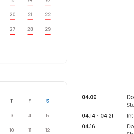
수
목
금
토
20
21
22
수
목
금
토
27
28
29
목
금
토
04.09
Do
수
목
금
토
T
F
S
St
목
금
토
3
4
5
04.14 ~ 04.21
In
04.16
Do
목
금
토
10
11
12