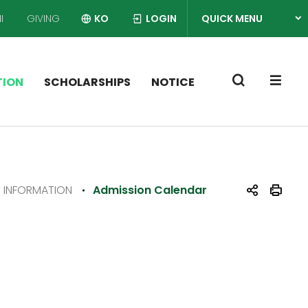
I
GIVING
KO
LOGIN
QUICK MENU
열
SI
TION
SCHOLARSHIPS
NOTICE
기
INFORMATION
Admission Calendar
공
인
유
쇄
하
기