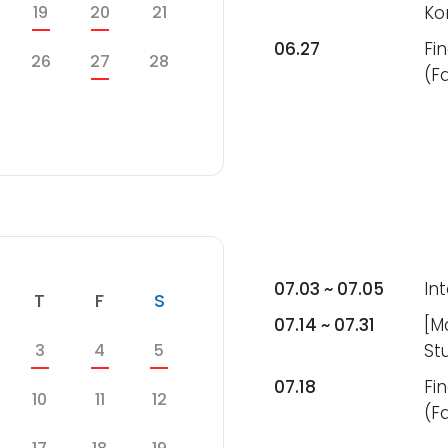
수
목
금
토
19
20
21
Ko
06.27
Fi
수
목
금
토
26
27
28
(F
목
금
토
07.03 ~ 07.05
In
수
목
금
토
T
F
S
07.14 ~ 07.31
[Ma
목
금
토
3
4
5
St
07.18
Fi
목
금
토
10
11
12
(F
목
금
토