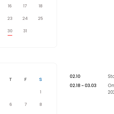
목
금
토
16
17
18
수
목
금
토
23
24
25
수
목
금
30
31
토
02.10
St
수
목
금
토
T
F
S
02.18 ~ 03.03
Onl
토
1
20
목
금
수
목
금
토
6
7
8