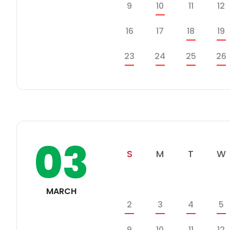
스
일
월
화
9
10
11
12
케
쥴
일
월
화
16
17
18
19
일
월
화
23
24
25
26
03
일
월
화
S
M
T
W
학
일
월
화
수
사
MARCH
일
일
월
화
2
3
4
5
정
스
일
월
화
9
10
11
12