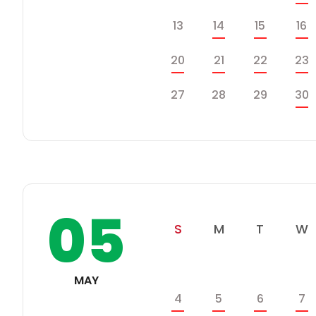
정
스
일
월
화
수
13
14
15
16
케
쥴
일
월
화
20
21
22
23
일
월
화
27
28
29
30
05
일
월
화
S
M
T
W
학
일
월
화
수
사
MAY
일
일
월
화
수
4
5
6
7
정