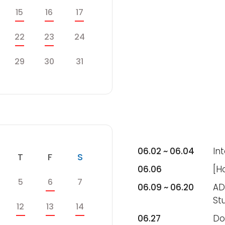
수
목
금
토
15
16
17
목
금
토
22
23
24
수
목
금
토
29
30
31
06.02 ~ 06.04
In
수
목
금
토
T
F
S
06.06
[H
목
금
토
5
6
7
06.09 ~ 06.20
AD
St
목
금
토
12
13
14
06.27
Do