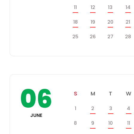
스
일
월
화
11
12
13
14
케
쥴
일
월
화
수
18
19
20
21
일
월
화
25
26
27
28
06
일
월
화
S
M
T
W
학
일
월
화
수
1
2
3
4
사
JUNE
일
일
월
화
수
8
9
10
11
정