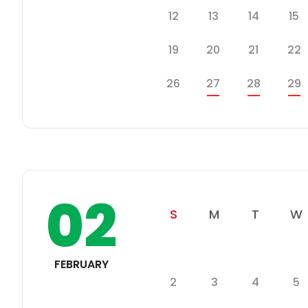
스
일
월
화
수
12
13
14
15
케
쥴
일
월
화
19
20
21
22
일
월
화
26
27
28
29
02
일
월
화
S
M
T
W
학
일
월
화
수
사
FEBRUARY
일
일
월
화
2
3
4
5
정