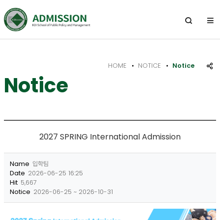
전
체
열
기
메
뉴
HOME
NOTICE
Notice
공
Notice
유
하
기
2027 SPRING International Admission
Name
입학팀
Date
2026-06-25 16:25
Hit
5,667
Notice
2026-06-25 ~ 2026-10-31