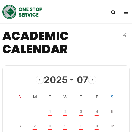
전
체
메
뉴
ACADEMIC
공
CALENDAR
유
하
기
2025
07
이
다
전
음
일
월
화
수
목
금
토
S
M
T
W
T
F
S
달
달
학
화
수
목
금
토
1
2
3
4
5
사
일
월
일
정
일
월
화
수
목
금
토
6
7
8
9
10
11
12
스