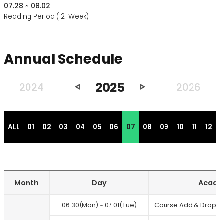
07.28 ~ 08.02
Reading Period (12-Week)
Annual Schedule
2025
이
다
2024
2026
전
음
년
년
도
도
ALL
01
02
03
04
05
06
07
08
09
10
11
12
Month
Day
Acad
Annual
06.30(Mon) ~ 07.01(Tue)
Course Add & Drop P
schedule