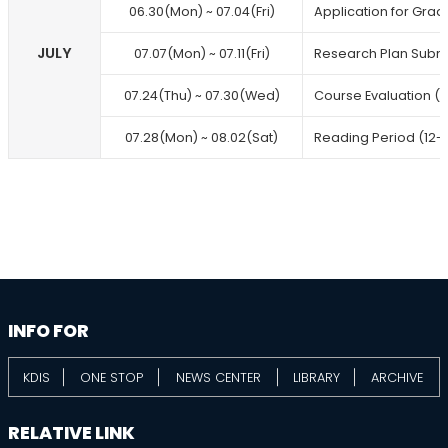
06.30(Mon) ~ 07.04(Fri)
Application for Grad
JULY
07.07(Mon) ~ 07.11(Fri)
Research Plan Submi
07.24(Thu) ~ 07.30(Wed)
Course Evaluation (
07.28(Mon) ~ 08.02(Sat)
Reading Period (12
information
footer
INFO FOR
KDIS
ONE STOP
NEWS CENTER
LIBRARY
ARCHIVE
RELATIVE LINK