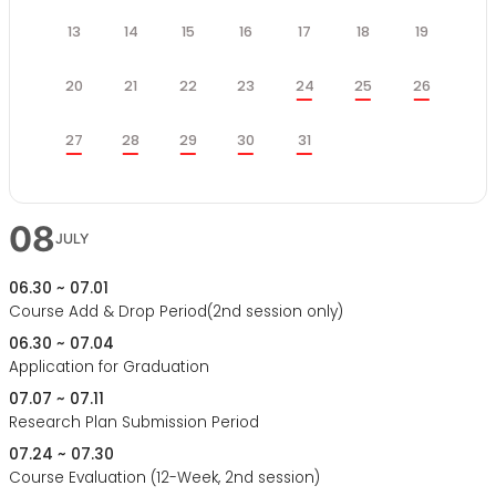
케
일
월
화
수
목
금
토
쥴
13
14
15
16
17
18
19
일
월
화
수
목
금
토
20
21
22
23
24
25
26
일
월
화
수
목
27
28
29
30
31
금
토
08
JULY
06.30 ~ 07.01
Course Add & Drop Period(2nd session only)
06.30 ~ 07.04
Application for Graduation
07.07 ~ 07.11
Research Plan Submission Period
07.24 ~ 07.30
Course Evaluation (12-Week, 2nd session)