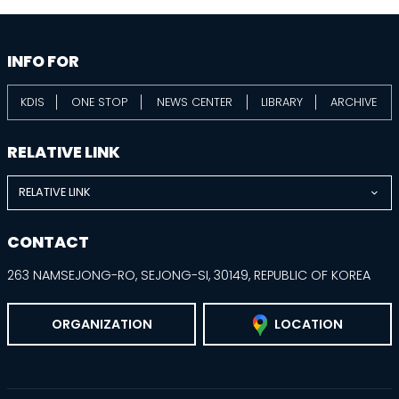
information
footer
INFO FOR
KDIS
ONE STOP
NEWS CENTER
LIBRARY
ARCHIVE
RELATIVE LINK
RELATIVE LINK
CONTACT
263 NAMSEJONG-RO, SEJONG-SI, 30149, REPUBLIC OF KOREA
ORGANIZATION
LOCATION