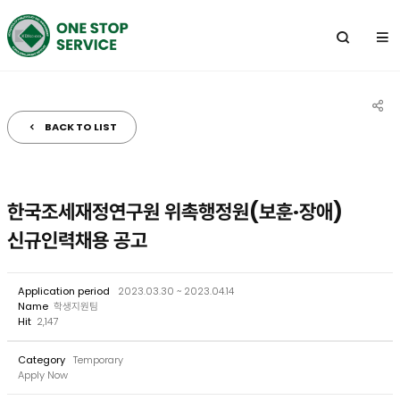
전
체
메
뉴
BACK TO LIST
공
유
하
한국조세재정연구원 위촉행정원(보훈·장애)
기
신규인력채용 공고
Application period
2023.03.30 ~ 2023.04.14
Name
학생지원팀
Hit
2,147
Category
Temporary
Apply Now