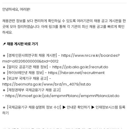
안녕하세요, 여러분!
채용관련 정보를 보다 편리하게 확인하실 수 있도록 여러기관의 채용 공고 게시판을 한
곳에 모아 정리하였습니다. 아래 링크를 통해 각 기관의 최신 채용 공고를 빠르게 확인
하세요.
📌 채용 게시판 바로 가기
🔹 [경제·인문사회연구회 채용 게시판] -
https://www.nrc.re.kr/board.es?
mid=a10206000000&bid=0012
🔹 [알리오 공공기관 채용 정보] -
https://job.alio.go.kr/recruit.do
🔹 [하이브레인넷 채용 정보] -
https://hibrain.net/recruitment
🔹 [외교부 국제기구 채용 공고] -
https://bel.mofa.go.kr/www/brd/m_4079/list.do
🔹 [재정경제부 국제금융
기구 채용 공고]
-
https://ifi.moef.go.kr/job/empmnPblanc/empmnPblancList.do
🔹 [
국제금융기구 채용·설명회 정보 수신
]
▶
안내문 확인하기
▶
인재정보시스템 등록
하기