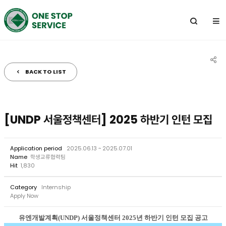
전
체
메
뉴
BACK TO LIST
공
유
하
[UNDP 서울정책센터] 2025 하반기 인턴 모집
기
Application period
2025.06.13 ~ 2025.07.01
Name
학생교류협력팀
Hit
1,830
Category
Internship
Apply Now
유엔개발계획(UNDP) 서울정책센터 2025년 하반기 인턴 모집 공고