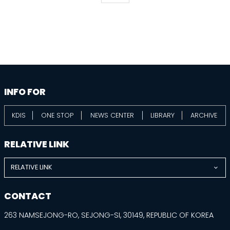
information
footer
INFO FOR
KDIS
ONE STOP
NEWS CENTER
LIBRARY
ARCHIVE
RELATIVE LINK
RELATIVE LINK
CONTACT
263 NAMSEJONG-RO, SEJONG-SI, 30149, REPUBLIC OF KOREA