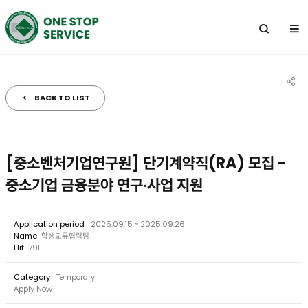
전
체
메
뉴
BACK TO LIST
공
유
하
[중소벤처기업연구원] 단기계약직(RA) 모집 -
기
중소기업 금융분야 연구‧사업 지원
Application period
2025.09.15 ~ 2025.09.26
Name
학생교류협력팀
Hit
791
Category
Temporary
Apply Now