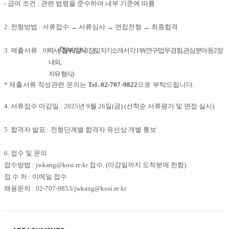
-
급여 조건
:
관련 법령을 준수하여 내부 기준에 따름
2.
전형방법
:
서류접수
→
서류심사
→
면접전형
→
최종합격
3.
제출서류
:
이력서
(
｢
첨부
｣
양식
1
장
)
및
자기소개서 각
1
부
(
연구
/
업무 경험
,
관심 분야 등
2
장
내외
,
자유 형식
)
*
제출서류 작성관련 문의는
Tel. 02-707-9822
으로 부탁드립니다
.
4.
서류접수 마감일
: 2025
년
9
월
26
일
(
금
) (
선착순 서류평가 및 면접 실시
)
5.
합격자 발표
:
전형단계별 합격자 유선상 개별 통보
6.
접수 및 문의
접수방법
: jwkang@kosi.re.kr
접수
. (
마감일까지 도착분에 한함
).
접 수 처
:
이메일 접수
채용문의
: 02-707-9853/jwkang@kosi.re.kr