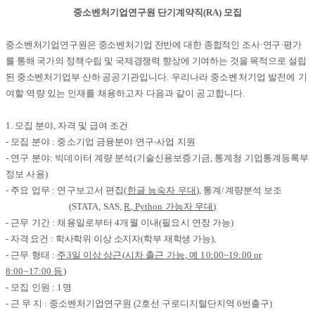
중소벤처기업연구원 단기계약직
(RA)
모집
중소벤처기업연구원은 중소벤처기업 전반에 대한 종합적인 조사
·
연구
·
평가
를 통해 국가의 정책수립 및 국제경쟁력 향상에 기여하는 것을 목적으로 설립
된 중소벤처기업부 산하
공공기관입니다
.
우리나라 중소벤처기업 발전에 기
여할 역량 있는 인재를 채용하고자 다음과 같이 공고합니다
.
1.
모집 분야
,
자격 및 급여 조건
-
모집 분야
:
중소기업 금융분야 연구
‧
사업 지원
-
연구 분야
:
빅데이터 계량 분석
(
기술신용보증기금
,
통계청 기업통계등록부
정보 사용
)
-
주요 업무
:
연구보고서 편집
(
한글 능숙자 우대
),
통계
/
계량분석 보조
(STATA, SAS,
R, Python
가능자 우대
)
-
근무 기간
:
채용일로부터
4
개월 이내
(
필요시 연장 가능
)
-
자격 요건
:
학사학위 이상 소지자
(
학부 재학생 가능
),
-
근무 형태
:
주
3
일 이상 상근
(
시차 출근 가능
,
예
10:00~19:00 or
8:00~17:00
등
)
-
모집 인원
: 1
명
-
근 무 지
:
중소벤처기업연구원
(2
호선 구로디지털단지역
6
번출구
)