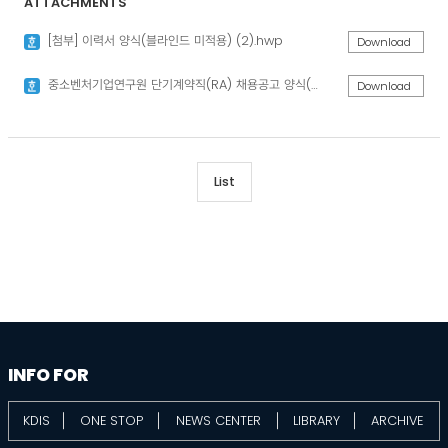
ATTACHMENTS
[첨부] 이력서 양식(블라인드 미적용) (2).hwp
Download
중소벤처기업연구원 단기계약직(RA) 채용공고 양식(강재원) (2).hwp
Download
List
information
footer
INFO FOR
KDIS
ONE STOP
NEWS CENTER
LIBRARY
ARCHIVE