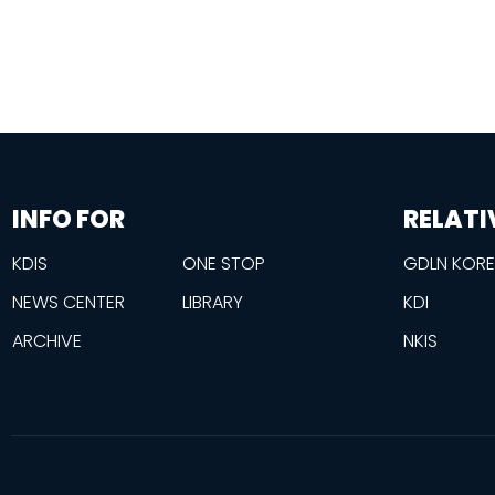
information
footer
INFO FOR
RELATI
KDIS
ONE STOP
GDLN KOR
NEWS CENTER
LIBRARY
KDI
ARCHIVE
NKIS