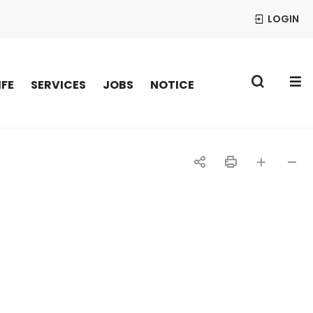
LOGIN
S
IFE
SERVICES
JOBS
NOTICE
공
인
글자
글자
유
쇄
크게
작게
하
기