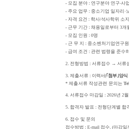
-
모집 분야
:
연구분야 연구
‧
사업
-
주요 업무
:
중소기업 일자리
·
-
자격 요건
:
학사
/
석사학위 소
-
근무 기간
:
채용일로부터
3
개
-
모집 인원
: 0
명
-
근 무 지
:
중소벤처기업연구원 
-
급여 조건
:
관련 법령을 준수하
2.
전형방법
:
서류접수
→
서류
3.
제출서류
:
이력서
(
｢
첨부
｣
양식
*
제출서류 작성관련 문의는
Te
4.
서류접수 마감일
: 2026
년
2
5.
합격자 발표
:
전형단계별 합
6.
접수 및 문의
접수방법
: E-mail
접수
. (
마감일