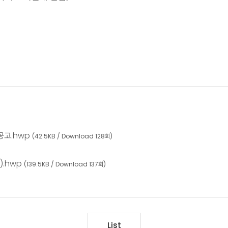
공고.hwp
(42.5KB / Download 128회)
).hwp
(139.5KB / Download 137회)
List