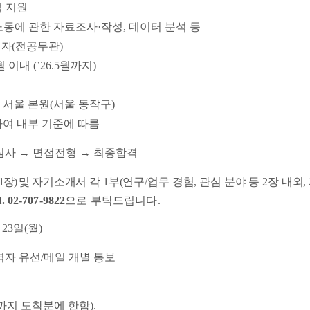
 지원
노동에 관한 자료조사
·
작성
,
데이터 분석 등
지자
(
전공무관
)
월 이내
(’26.5
월까지
)
서울 본원
(
서울 동작구
)
여 내부 기준에 따름
심사
→
면접전형
→
최종합격
1
장
)
및
자기소개서 각
1
부
(
연구
/
업무 경험
,
관심 분야 등
2
장 내외
,
l. 02-707-9822
으로 부탁드립니다
.
월
23
일
(
월
)
격자 유선
/
메일 개별 통보
까지 도착분에 한함
).