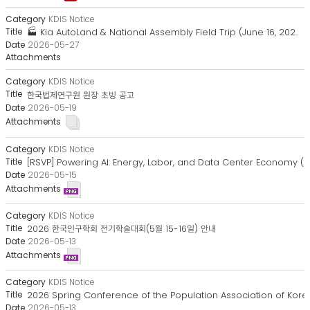
Notice
목
KDIS Notice
록
🏭 Kia AutoLand & National Assembly Field Trip (June 16, 202..
-
2026-05-27
번
호,
분
KDIS Notice
류,
한국법제연구원 원장 초빙 공고
2026-05-19
제
목,
작
성
KDIS Notice
자,
[RSVP] Powering AI: Energy, Labor, and Data Center Economy (..
등
2026-05-15
록
일,
첨
KDIS Notice
부
2026 한국인구학회 전기학술대회(5월 15-16일) 안내
파
2026-05-13
일,
조
회
KDIS Notice
수
2026 Spring Conference of the Population Association of Kore.
2026-05-13