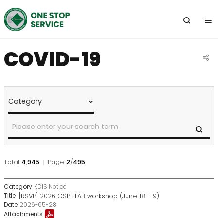
전
체
메
뉴
COVID-19
공
유
NOTICE
&
하
CALENDAR
기
>
Notice
SE
Search
Total
4,945
Page
2
/
495
NOTICE
KDIS Notice
&
[RSVP] 2026 GSPE LAB workshop (June 18 -19)
CALENDAR
2026-05-28
>