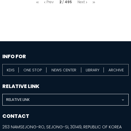
처
마
2
495
Prev
Next
음
지
막
information
footer
INFO FOR
KDIS
ONE STOP
NEWS CENTER
LIBRARY
ARCHIVE
RELATIVE LINK
RELATIVE LINK
CONTACT
263 NAMSEJONG-RO, SEJONG-SI, 30149, REPUBLIC OF KOREA