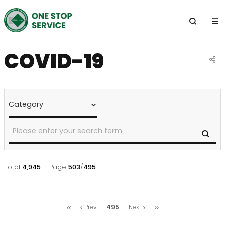
전
체
메
뉴
COVID-19
공
유
NOTICE
&
하
CALENDAR
기
>
Notice
SE
Search
Total
4,945
Page
503
/
495
NOTICE
&
처
마
495
Prev
Next
CALENDAR
음
지
>