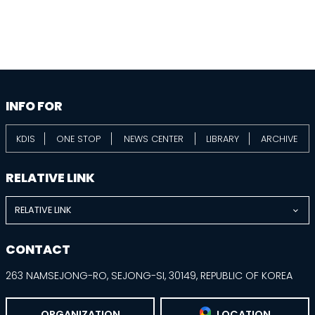
막
Notice
목
록
-
번
호,
information
분
footer
류,
INFO FOR
제
목,
작
KDIS
ONE STOP
NEWS CENTER
LIBRARY
ARCHIVE
성
자,
RELATIVE LINK
등
록
일,
RELATIVE LINK
첨
부
파
CONTACT
일,
조
263 NAMSEJONG-RO, SEJONG-SI, 30149, REPUBLIC OF KOREA
회
수
ORGANIZATION
LOCATION