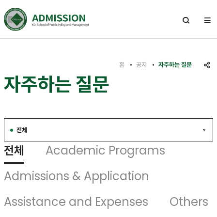
전
체
열
기
메
뉴
홈
공지
자주하는 질문
공
자주하는 질문
유
하
기
전체
선
전체
Academic Programs
택
됨
Admissions & Application
Assistance and Expenses
Others