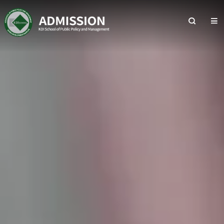
VISUAL
전
체
열
기
메
뉴