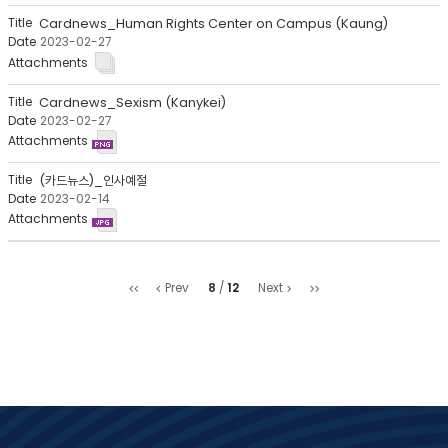
회
수
Cardnews_Human Rights Center on Campus (Kaung)
2023-02-27
Cardnews_Sexism (Kanykei)
2023-02-27
(카드뉴스)_인사예절
2023-02-14
처
마
8
12
Prev
Next
음
지
막