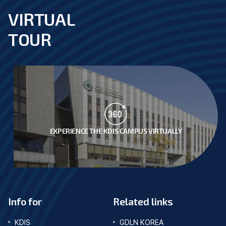
VIRTUAL
footer
TOUR
EXPERIENCE THE KDIS CAMPUS VIRTUALLY
Info for
Related links
KDIS
GDLN KOREA