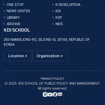
ONE STOP
K-DEVELOPEDIA
NEWS CENTER
KDI
LIBRARY
KSP
ARCHIVE
NKIS
KDI SCHOOL
263 NAMSEJONG-RO, SEJONG-SI, 30149, REPUBLIC OF
KOREA
Location
Organization
PRIVACY POLICY
ⓒ 2025. KDI SCHOOL OF PUBLIC POLICY AND MANAGEMENT.
All rights reserved.
네
인
페
유
이
스
이
튜
버
타
스
브