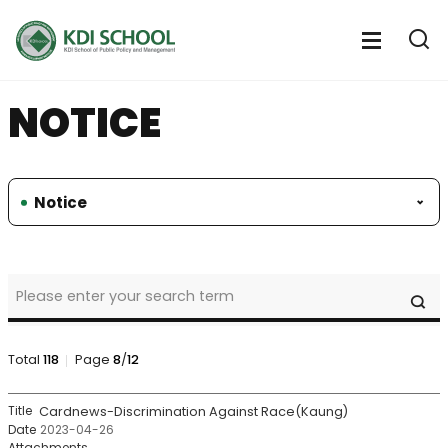
전
체
전
열
체
메
기
메
뉴
NOTICE
뉴
열
기
Notice
student
SE
service
>
Human
Rights
Total
118
Page
8
/
12
Center
>
student
Cardnews-Discrimination Against Race(Kaung)
notice
service
2023-04-26
Search
>