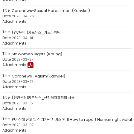
Human
Rights
Cardnews-Sexual Harassment(Kanykei)
Center
2023-04-26
>
notice
목
(인권센터)카드뉴스_가스라이팅
록
2023-04-14
-
번
Six Women Rights (Kaung)
호,
2023-03-27
제
목,
작
Cardnews_Agism(Kanykei)
성
2023-03-27
자,
등
록
(인권센터)카드뉴스_산전육아휴직의 사용
일,
2023-03-15
첨
부
파
일,
2023-03-07
조