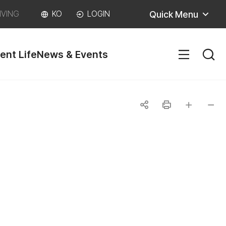
Quick Menu
IVING
KO
LOGIN
ent Life
News & Events
SITEM
공
인
글자
글자
유
쇄
크게
작게
하
기