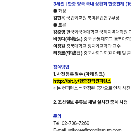
3세션 | 한중 양국 국내 상황과 한중관계
(1
■ 좌장
김현욱
국립외교원 북미유럽연구부장
■ 토론
강준영
한국외국어대학교 국제지역대학원 
비잉다(毕颖达)
중국 산동대학교 동북아학
이장원
충북대학교 정치외교학과 교수
리청르(李成日)
중국사회과학원 아태 및 
참여방법
1. 사전 등록 필수 (아래 링크)
http://bit.ly/한중전략컨퍼런스
※ 본 컨퍼런스는 한정된 공간으로 인해 사전
2. 조선일보 유튜브 채널 실시간 중계 시청
문의
Tel. 02-738-7269
E-mail. unikorea@tongilnanum.com