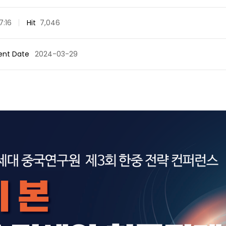
7:16
Hit
7,046
ent Date
2024-03-29