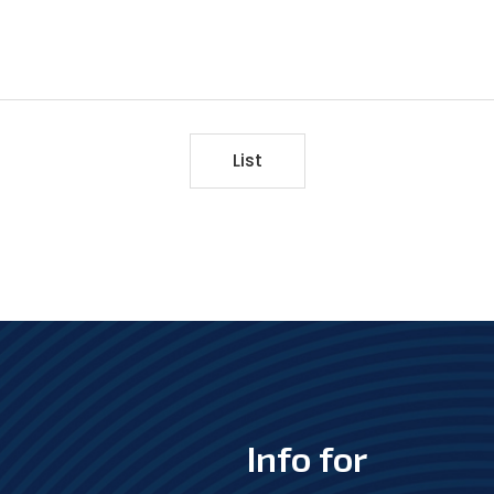
List
Info for