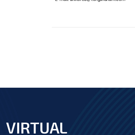
VIRTUAL
footer