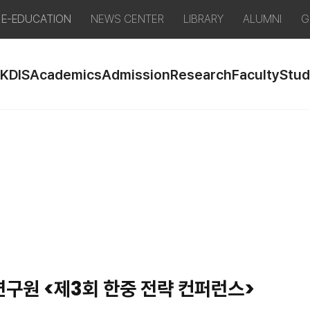
E-EDUCATION
NEWS CENTER
LIBRARY
ALUMNI
G
 KDIS
Academics
Admission
Research
Faculty
Stud
구원 <제3회 한중 전략 컨퍼런스>