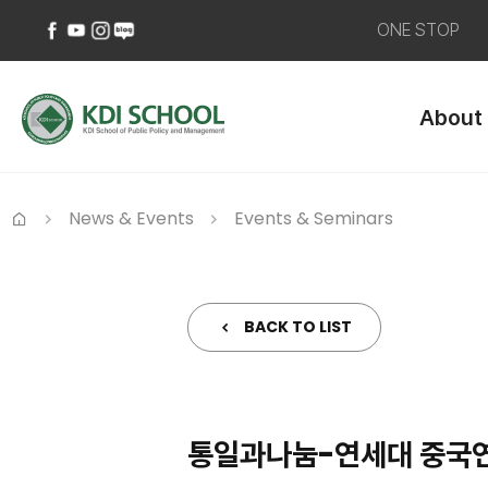
ONE STOP
페
유
인
네
이
튜
스
이
About
스
브
타
버
북
바
그
블
바
로
램
로
로
가
바
그
가
기
로
바
News & Events
Events & Seminars
기
가
로
Home
기
가
기
BACK TO LIST
통일과나눔-연세대 중국연