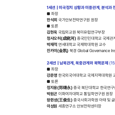
1세션 | 미국정치 상황과 미중관계, 분석과 
■ 좌장
한석희
국가안보전략연구원 원장
■ 토론
김현욱
국립외교원 북미유럽연구부장
청샤오허(成晓河)
중국인민대학교 국제관
박재적
연세대학교 국제학대학원 교수
진카이(金凯)
북경 Global Governance 
2세션 | 남북관계, 북중관계와 북핵문제
(15
■ 좌장
강준영
한국외국어대학교 국제지역대학원 
■ 토론
정지용(郑继永)
중국 복단대학교 한국연구
박원곤
이화여자대학교 통일학연구원 원장
왕쥔셩(王俊生)
중국사회과학원 아태 및 
이성원
세종연구소 안보전략센터장