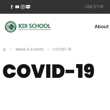
ONE STOP
페
유
인
네
이
튜
스
이
About
스
브
타
버
북
바
그
블
바
로
램
로
로
가
바
그
가
기
로
바
News & Events
COVID-19
기
가
로
Home
기
가
COVID-19
기