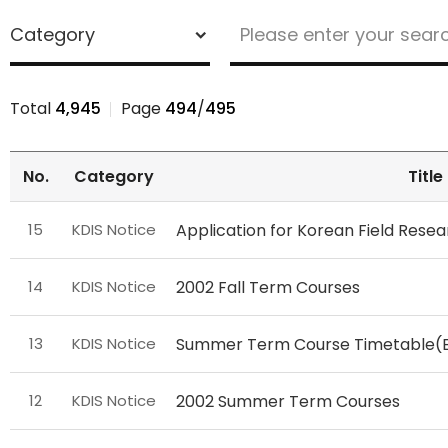
NOTICE
&
CALENDAR
>
Total
4,945
Page
494
/
495
Notice
Search
No.
Category
Title
NOTICE
15
KDIS Notice
Application for Korean Field Rese
&
CALENDAR
14
KDIS Notice
2002 Fall Term Courses
>
Notice
목
13
KDIS Notice
Summer Term Course Timetable(Ex
록
-
12
KDIS Notice
2002 Summer Term Courses
번
호,