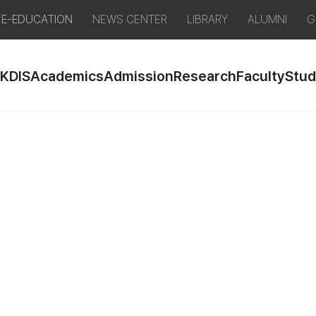
E-EDUCATION
NEWS CENTER
LIBRARY
ALUMNI
G
 KDIS
Academics
Admission
Research
Faculty
Stud