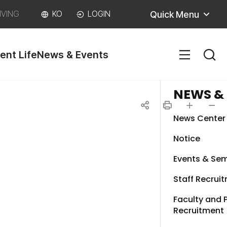
Quick Menu
IVING
KO
LOGIN
ent Life
News & Events
SITEM
NEWS &
News Center
공
인
글자
글자
Notice
유
쇄
크게
작게
Events & Sem
하
Staff Recrui
기
Faculty and 
Recruitment