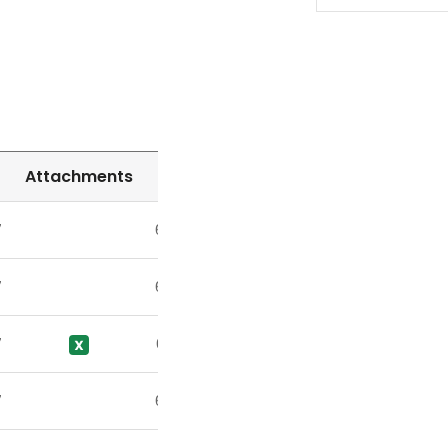
Attachments
Hit
7
6489
7
6539
7
6990
7
6843