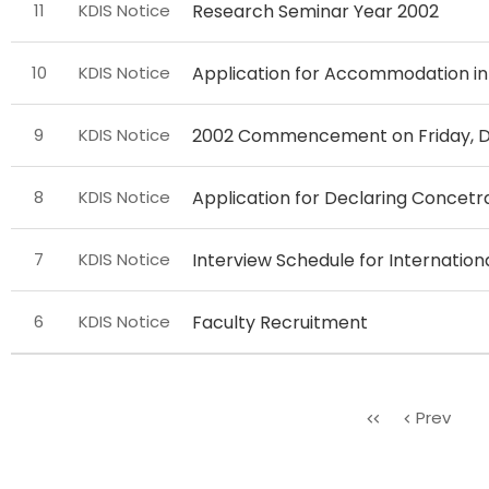
11
KDIS Notice
Research Seminar Year 2002
분
류,
제
10
KDIS Notice
Application for Accommodation in
목,
작
9
KDIS Notice
2002 Commencement on Friday, D
성
자,
8
KDIS Notice
Application for Declaring Concetr
등
록
7
KDIS Notice
Interview Schedule for Internation
일,
첨
부
6
KDIS Notice
Faculty Recruitment
파
일,
조
처
Prev
회
음
수