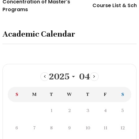
Concentration of Master's
Course List & Sch
Programs
Academic Calendar
2025
04
이
다
전
음
일
월
화
수
목
금
토
S
M
T
W
T
F
S
달
달
학
화
수
목
금
토
1
2
3
4
5
사
일
월
일
정
일
월
화
수
목
금
토
6
7
8
9
10
11
12
스
케