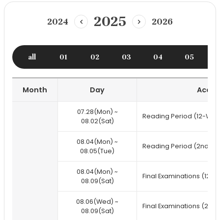
2025
2024
2026
이
다
전
음
년
년
도
도
all
01
02
03
04
05
Month
Day
Acade
Annual
07.28(Mon) ~
schedule
Reading Period (12-Wee
08.02(Sat)
08.04(Mon) ~
Reading Period (2nd se
08.05(Tue)
08.04(Mon) ~
Final Examinations (12-
08.09(Sat)
08.06(Wed) ~
Final Examinations (2nd 
08.09(Sat)