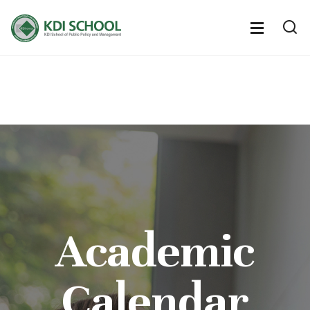
전
체
전
열
체
메
기
메
뉴
뉴
열
기
Academic
Calendar