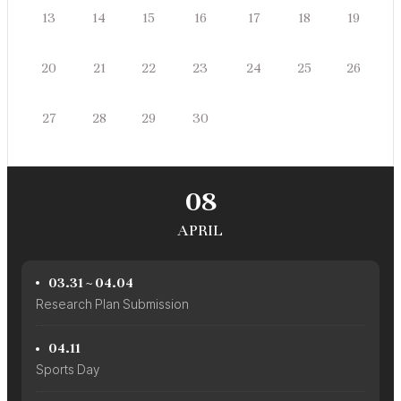
쥴
일
월
화
수
목
금
토
13
14
15
16
17
18
19
일
월
화
수
목
금
토
20
21
22
23
24
25
26
일
월
화
수
27
28
29
30
목
금
토
08
APRIL
03.31 ~ 04.04
Research Plan Submission
04.11
Sports Day