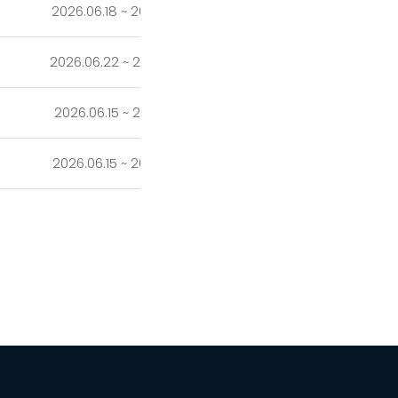
2026.06.18 ~ 2026.06.26
Close
2026.06.22 ~ 2026.06.26
Close
2026.06.15 ~ 2026.06.19
Close
2026.06.15 ~ 2026.06.22
Close