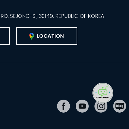
O, SEJONG-SI, 30149, REPUBLIC OF KOREA
LOCATION
페
유
인
블
이
튜
스
로