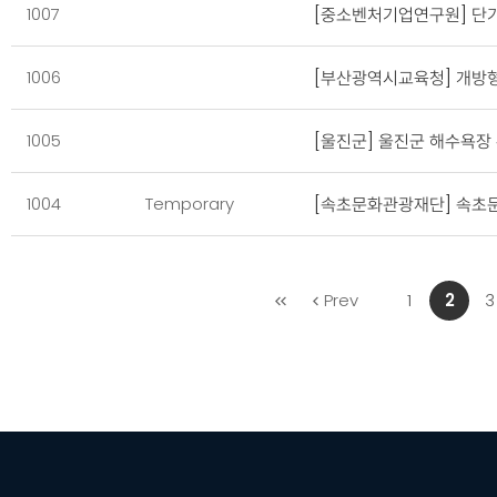
1007
[중소벤처기업연구원] 단기
1006
[부산광역시교육청] 개방형
1005
[울진군] 울진군 해수욕
1004
Temporary
[속초문화관광재단] 속초
처
Prev
1
2
3
음