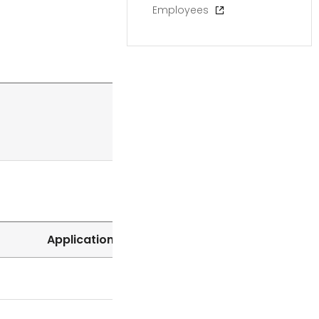
Employees
Application period
Status
Close