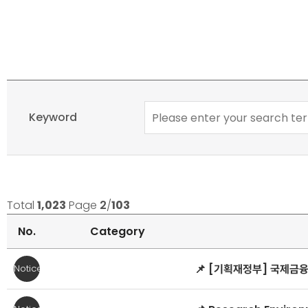
JOBS
카
>
테
Keyword
Student
고
Career
리,
>
기
Job
간
Postings
검
Total
1,023
Page
2
/
103
Search
색,
No.
Category
키
워
JOBS
📌 [기획재정부] 국제금
Notice
드
>
검
Student
색