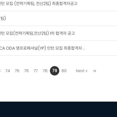
인턴 모집 (전략기획팀, 전산2팀) 최종합격자공고
팀)
턴 모집(전략기획팀,전산2팀) 1차 합격자 공고
CA ODA 영프로페셔널(YP) 인턴 모집 최종합격자 ..
마
3
74
75
76
77
78
79
80
Next
지
막