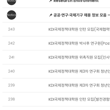
Career
📌 Research Environment
Notice
등
>
을
Job
📌 공공·연구·국제기구 채용 정보 모음 
Notice
안
Postings
내
목
243
KDI국제정책대학원 인턴 모집(국제협력팀
합
록
니
-
다.
번
242
KDI국제정책대학원 박사후 연구원(Post-
호,
분
241
KDI국제정책대학원 위촉직원 모집(인사
류,
제
240
KDI국제정책대학원 제3차 연구회 청년
목
239
KDI국제정책대학원 제3차 연구회 청년인
238
KDI국제정책대학원 인턴 모집(발전경험