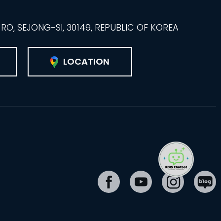
O, SEJONG-SI, 30149, REPUBLIC OF KOREA
LOCATION
페
유
인
블
이
튜
스
로