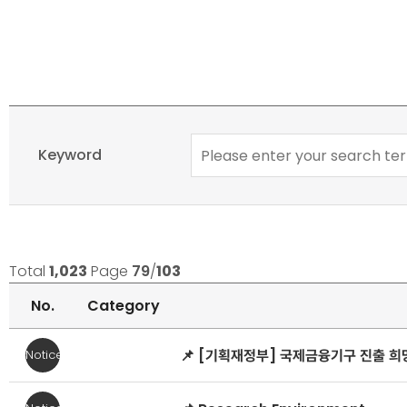
JOBS
카
>
테
Keyword
Student
고
Career
리,
>
기
Job
간
Postings
검
Total
1,023
Page
79
/
103
Search
색,
No.
Category
키
워
JOBS
📌 [기획재정부] 국제금융기구 진출 
Notice
드
>
검
Student
색