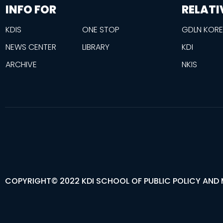
information
footer
INFO FOR
RELATI
KDIS
ONE STOP
GDLN KOR
NEWS CENTER
LIBRARY
KDI
ARCHIVE
NKIS
COPYRIGHT© 2022 KDI SCHOOL OF PUBLIC POLICY AND 