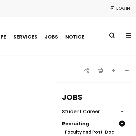
LOGIN
S
IFE
SERVICES
JOBS
NOTICE
공
인
글자
글자
유
쇄
크게
작게
JOBS
하
Student Career
기
Recruiting
Faculty and Post-Doc