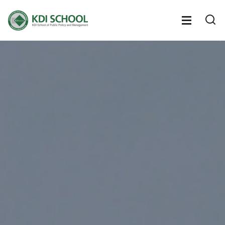
전체메뉴
전체메
통
열기
열
공유