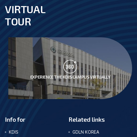
VIRTUAL
footer
TOUR
EXPERIENCE THE KDIS CAMPUS VIRTUALLY
Info for
Related links
KDIS
GDLN KOREA