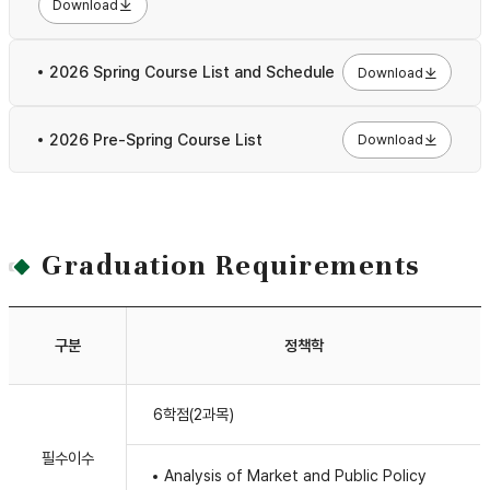
Download
2026 Spring Course List and Schedule
Download
2026 Pre-Spring Course List
Download
Graduation Requirements
구분
정책학
Graduation
6학점(2과목)
Requirements
-
구분,
필수이수
Analysis of Market and Public Policy
정책학