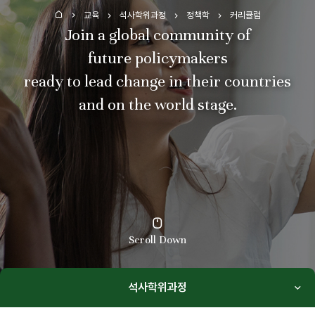
교육
석사학위과정
정책학
커리큘럼
홈
Join a global community of
future policymakers
ready to lead change in their countries
and on the world stage.
Scroll Down
석사학위과정