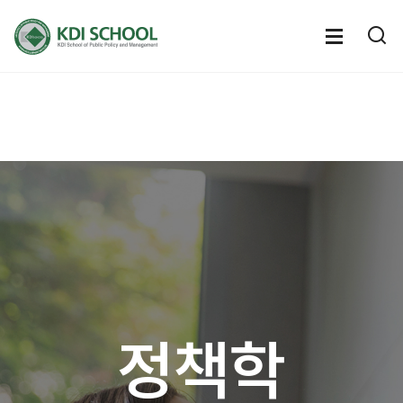
전체메뉴
전체메
통
열기
열
정책학