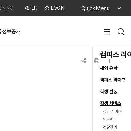
퀵메뉴
Quick Menu
GIVING
EN
LOGIN
열기
통
정보공개
SITEM
캠퍼스 라
하위메
해외 유학
공유하기
인쇄
글자
글자
열기
하
캠퍼스 라이프
크게
작게
열
하위메
학생 활동
열기
하위
학생 서비스
닫기
상담 서비스
인권센터
건강관리