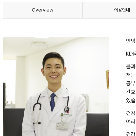
Overview
이용안내
안녕
KD
몸과
저는
공부
간호
있습
건강
여러
건강