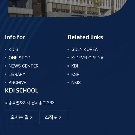
Info for
Related links
KDIS
GDLN KOREA
ONE STOP
K-DEVELOPEDIA
NEWS CENTER
KDI
LIBRARY
KSP
ARCHIVE
NKIS
KDI SCHOOL
세종특별자치시 남세종로 263
오시는 길
조직도