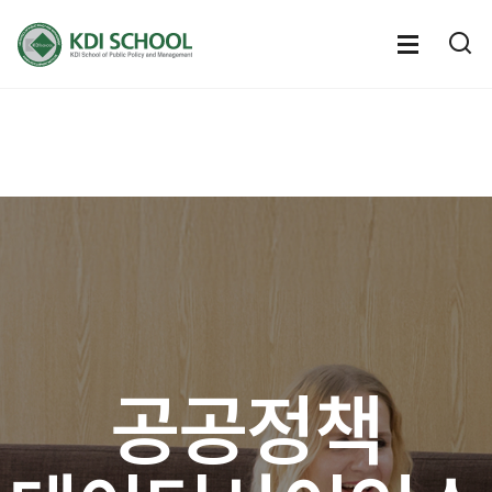
전체메뉴
전체메
통
열기
열
공공정책