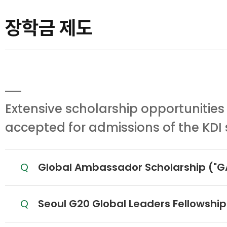
장학금 제도
Extensive scholarship opportunities
accepted for admissions of the KDI
질문
Global Ambassador Scholarship ("G
질문
Seoul G20 Global Leaders Fellowship