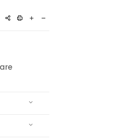
공유하기
인쇄
글자
글자
크게
작게
 are