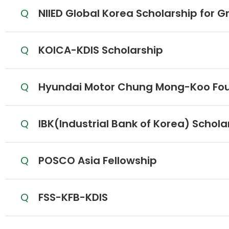
질문
NIIED Global Korea Scholarship for
질문
KOICA-KDIS Scholarship
질문
Hyundai Motor Chung Mong-Koo Fou
질문
IBK(Industrial Bank of Korea) Schola
질문
POSCO Asia Fellowship
질문
FSS-KFB-KDIS